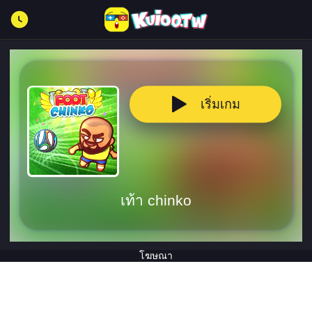
เริ่มเกม
เท้า chinko
โฆษณา