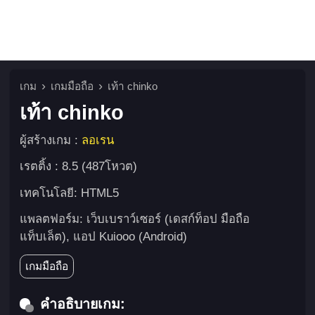
เกม
เกมมือถือ
เท้า chinko
เท้า chinko
ผู้สร้างเกม :
ลอเรน
เรตติ้ง : 8.5 (487โหวต)
เทคโนโลยี: HTML5
แพลตฟอร์ม: เว็บเบราว์เซอร์ (เดสก์ท็อป มือถือ
แท็บเล็ต), แอป Kuiooo (Android)
เกมมือถือ
คำอธิบายเกม: