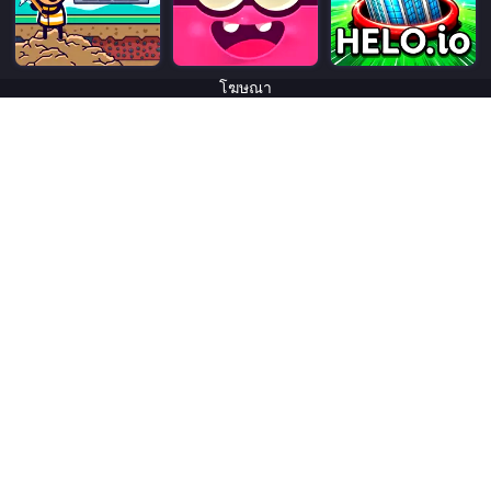
โฆษณา