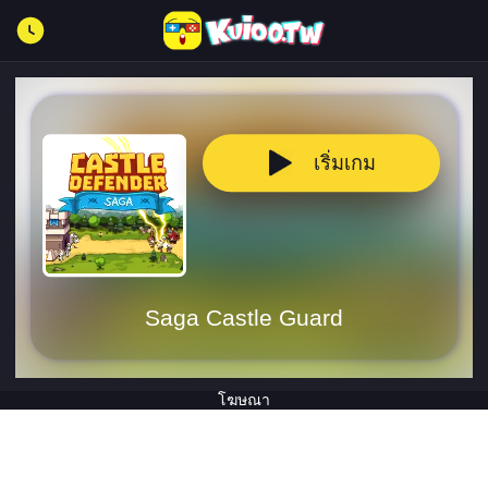
เริ่มเกม
Saga Castle Guard
โฆษณา