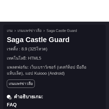
เกม
เกมแพร่ข่าวลือ
Saga Castle Guard
Saga Castle Guard
เรตติ้ง : 8.9 (325โหวต)
เทคโนโลยี: HTML5
แพลตฟอร์ม: เว็บเบราว์เซอร์ (เดสก์ท็อป มือถือ
แท็บเล็ต), แอป Kuiooo (Android)
เกมแพร่ข่าวลือ
คำอธิบายเกม:
FAQ