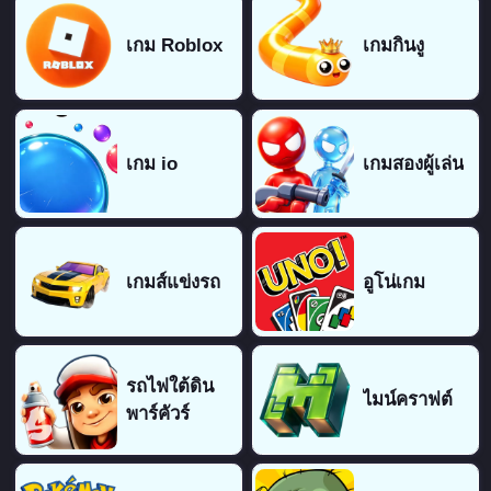
เกม Roblox
เกมกินงู
เกม io
เกมสองผู้เล่น
เกมส์แข่งรถ
อูโน่เกม
รถไฟใต้ดิน
ไมน์คราฟต์
พาร์คัวร์