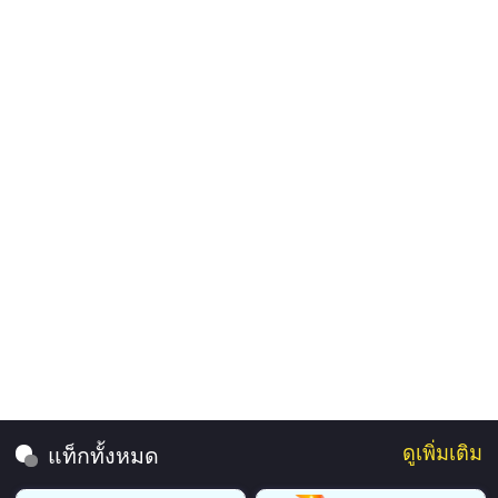
ดูเพิ่มเติม
แท็กทั้งหมด