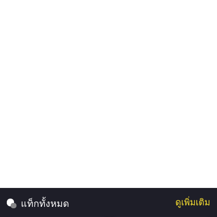
ดูเพิ่มเติม
แท็กทั้งหมด