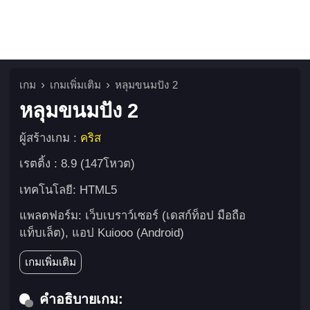
เกม
เกมเพิ่มเติม
หลุมขนมปัง 2
หลุมขนมปัง 2
ผู้สร้างเกม :
คริส
เรตติ้ง : 8.9 (147โหวต)
เทคโนโลยี: HTML5
แพลตฟอร์ม: เว็บเบราว์เซอร์ (เดสก์ท็อป มือถือ
แท็บเล็ต), แอป Kuiooo (Android)
เกมเพิ่มเติม
คำอธิบายเกม: