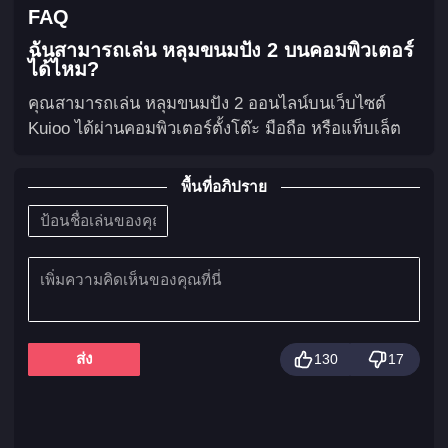
FAQ
ฉันสามารถเล่น หลุมขนมปัง 2 บนคอมพิวเตอร์
ได้ไหม?
คุณสามารถเล่น หลุมขนมปัง 2 ออนไลน์บนเว็บไซต์
Kuioo ได้ผ่านคอมพิวเตอร์ตั้งโต๊ะ มือถือ หรือแท็บเล็ต
พื้นที่อภิปราย
ส่ง
130
17