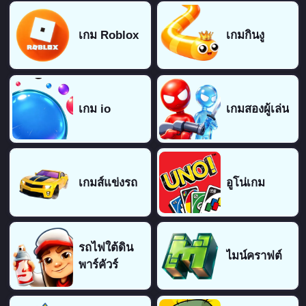
เกม Roblox
เกมกินงู
เกม io
เกมสองผู้เล่น
เกมส์แข่งรถ
อูโน่เกม
รถไฟใต้ดิน
ไมน์คราฟต์
พาร์คัวร์