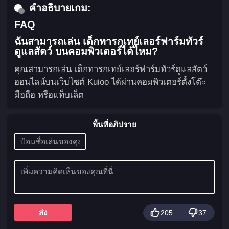
คำอธิบายเกม:
FAQ
ฉันสามารถเล่น เด็กทารกเทย์เลอร์ฟาร์มทัวร์
ดูแลสัตว์ บนคอมพิวเตอร์ได้ไหม?
คุณสามารถเล่น เด็กทารกเทย์เลอร์ฟาร์มทัวร์ดูแลสัตว์
ออนไลน์บนเว็บไซต์ Kuioo ได้ผ่านคอมพิวเตอร์ตั้งโต๊ะ
มือถือ หรือแท็บเล็ต
พื้นที่อภิปราย
ส่ง
205
37