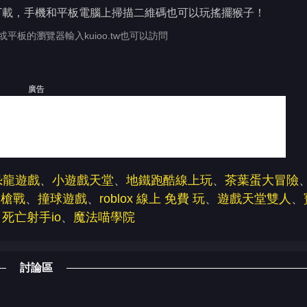
下載，手機和平板電腦上掃描二維碼也可以玩搖擺猴子！
或平板的瀏覽器輸入kuioo.tw也可以訪問
廣告
恐龍遊戲
、
小遊戲天堂
、
地鐵跑酷線上玩
、
茶葉蛋大冒險
淡槍戰
、
撞球遊戲
、
roblox 線上 免費 玩
、
遊戲天堂雙人
、
、
死亡射手io
、
魔法喵學院
討論區