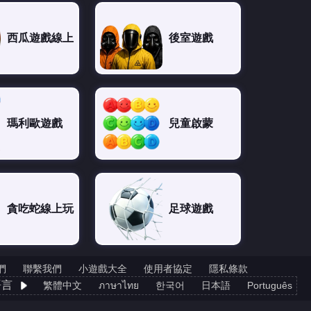
西瓜遊戲線上
後室遊戲
瑪利歐遊戲
兒童啟蒙
貪吃蛇線上玩
足球遊戲
們
聯繫我們
小遊戲大全
使用者協定
隱私條款
語言
繁體中文
ภาษาไทย
한국어
日本語
Português