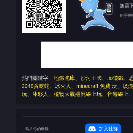
無需
用手機
熱門關鍵字：
地鐵跑庫
、
沙河王國
、
.io遊戲
、
2048貪吃蛇
、
冰火人
、
minecraft 免費 玩
、
淡
玩
、
冰夥人
、
植物大戰殭屍線上玩
、
音遊線上
加入社群