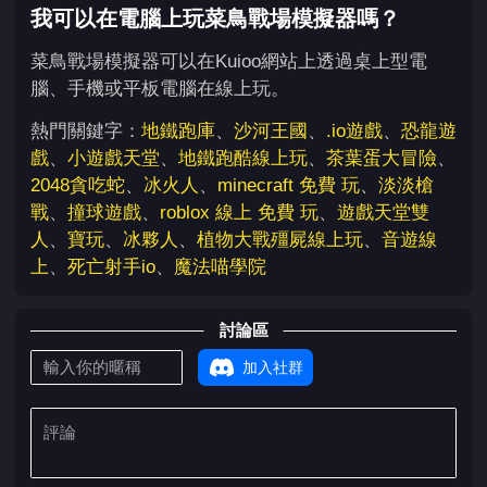
我可以在電腦上玩菜鳥戰場模擬器嗎？
菜鳥戰場模擬器可以在Kuioo網站上透過桌上型電
腦、手機或平板電腦在線上玩。
熱門關鍵字：
地鐵跑庫
、
沙河王國
、
.io遊戲
、
恐龍遊
戲
、
小遊戲天堂
、
地鐵跑酷線上玩
、
茶葉蛋大冒險
、
2048貪吃蛇
、
冰火人
、
minecraft 免費 玩
、
淡淡槍
戰
、
撞球遊戲
、
roblox 線上 免費 玩
、
遊戲天堂雙
人
、
寶玩
、
冰夥人
、
植物大戰殭屍線上玩
、
音遊線
上
、
死亡射手io
、
魔法喵學院
討論區
加入社群