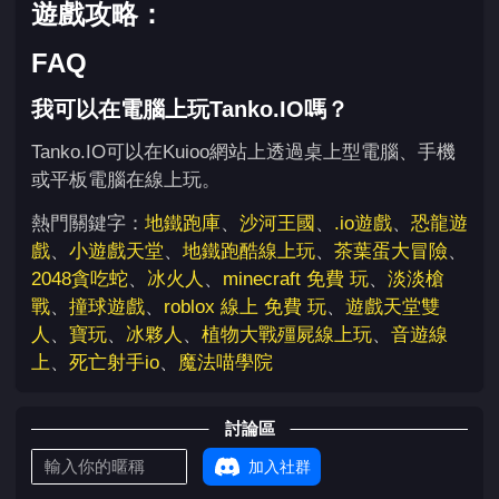
遊戲攻略：
FAQ
我可以在電腦上玩Tanko.IO嗎？
Tanko.IO可以在Kuioo網站上透過桌上型電腦、手機
或平板電腦在線上玩。
熱門關鍵字：
地鐵跑庫
、
沙河王國
、
.io遊戲
、
恐龍遊
戲
、
小遊戲天堂
、
地鐵跑酷線上玩
、
茶葉蛋大冒險
、
2048貪吃蛇
、
冰火人
、
minecraft 免費 玩
、
淡淡槍
戰
、
撞球遊戲
、
roblox 線上 免費 玩
、
遊戲天堂雙
人
、
寶玩
、
冰夥人
、
植物大戰殭屍線上玩
、
音遊線
上
、
死亡射手io
、
魔法喵學院
討論區
加入社群