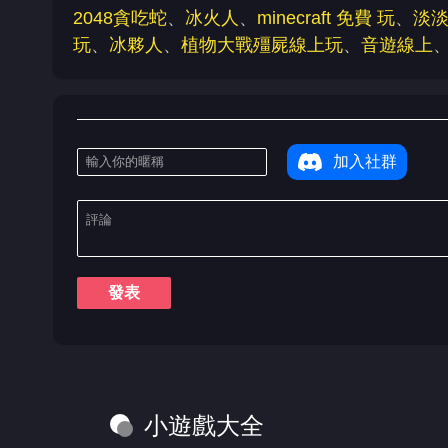
2048貪吃蛇
、
冰火人
、
minecraft 免費 玩
、
淡
玩
、
冰夥人
、
植物大戰殭屍線上玩
、
音遊線上
加入社群
發表
小遊戲大全