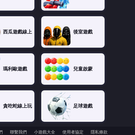
西瓜遊戲線上
後室遊戲
瑪利歐遊戲
兒童啟蒙
貪吃蛇線上玩
足球遊戲
們
聯繫我們
小遊戲大全
使用者協定
隱私條款