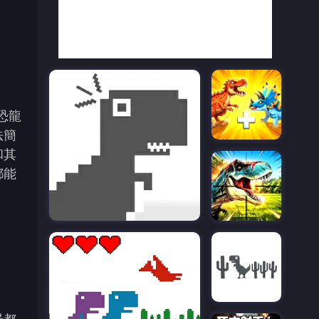
以恐龍
法簡
和其
都能