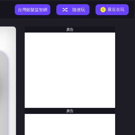
最近在玩
小恐龍遊戲
台灣銀髮益智網
隨便玩
廣告
廣告