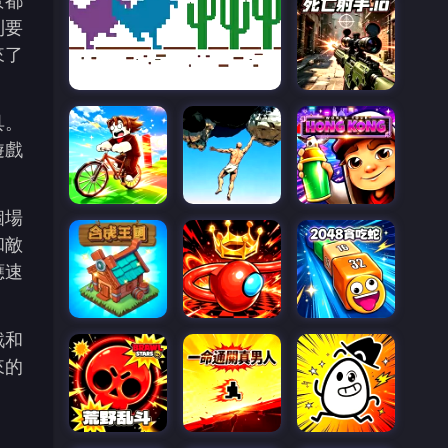
景都
則要
來了
具。
遊戲
個場
和敵
應速
戰和
來的