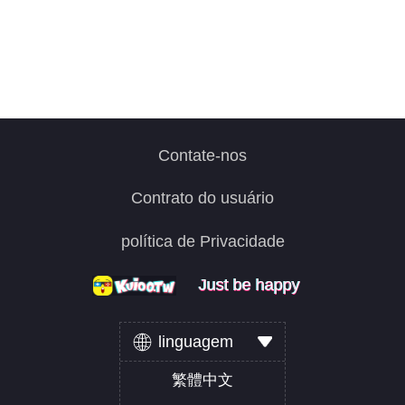
Contate-nos
Contrato do usuário
política de Privacidade
Just be happy
Just be happy
Just be happy
linguagem
繁體中文