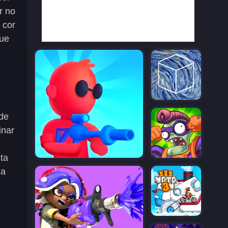
r no
 cor
que
ade
inar
ta
 a