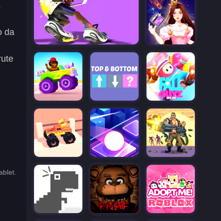
.
o da
rute
blet.