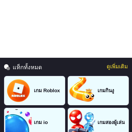
ดูเพิ่มเติม
แท็กทั้งหมด
เกม Roblox
เกมกินงู
เกม io
เกมสองผู้เล่น