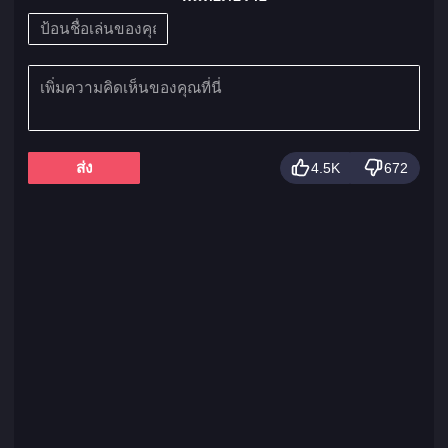
ส่ง
4.5K
672