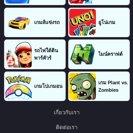
เกมส์แข่งรถ
อูโน่เกม
รถไฟใต้ดิน
ไมน์คราฟต์
พาร์คัวร์
เกม Plant vs.
เกมโปเกมอน
Zombies
เกี่ยวกับเรา
ติดต่อเรา