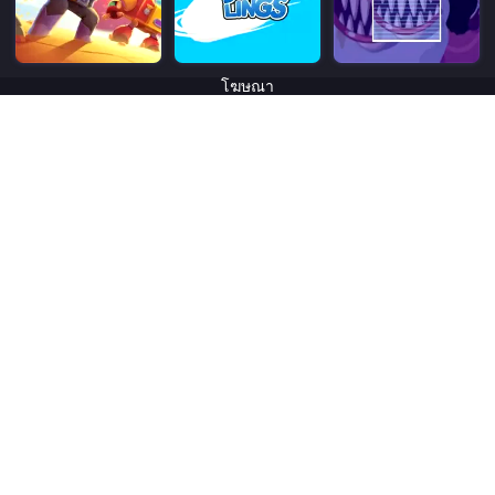
โฆษณา