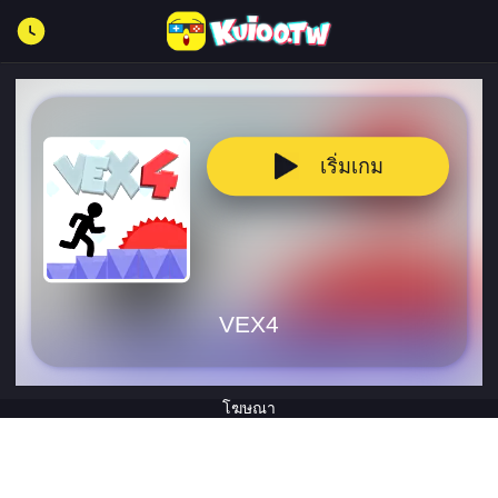
เริ่มเกม
VEX4
โฆษณา