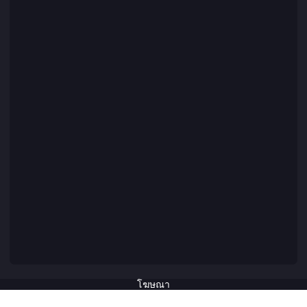
โฆษณา