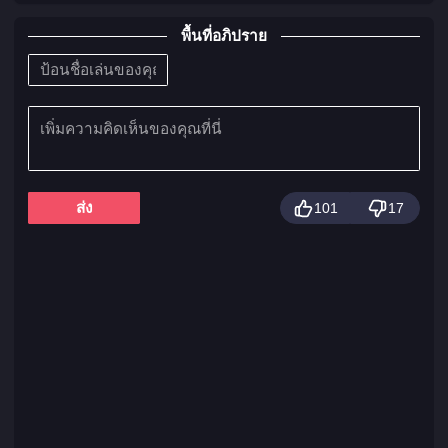
พื้นที่อภิปราย
ส่ง
101
17