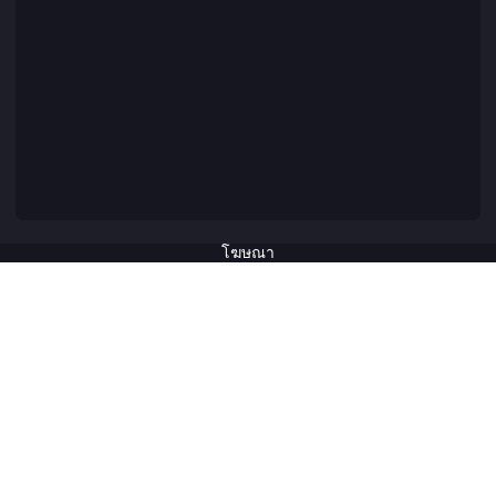
โฆษณา