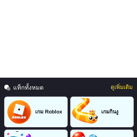
ดูเพิ่มเติม
แท็กทั้งหมด
เกม Roblox
เกมกินงู