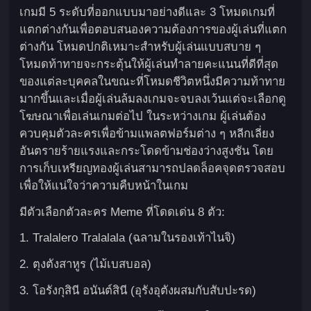
เกมมี 5 ระดับที่ออกแบบมาอย่างดีและ 3 โหมดเกมที่
แตกต่างกันเพื่อตอบสนองความต้องการของผู้เล่นที่แตก
ต่างกัน โหมดปกติเหมาะสำหรับผู้เล่นแบบสบาย ๆ
โหมดท้าทายจะกระตุ้นให้ผู้เล่นทำลายคะแนนที่ดีที่สุด
ของแต่ละบุคคลในขณะที่โหมดชีวิตหนึ่งมีความท้าทาย
มากขึ้นและเมื่อผู้เล่นล้มลงเกมจะจบลงเว้นแต่จะเลือกดู
โฆษณาเพื่อเล่นเกมต่อไป ในระหว่างเกม ผู้เล่นต้อง
ควบคุมตัวละครเพื่อข้ามแพลตฟอร์มต่าง ๆ หลีกเลี่ยง
อันตรายร้ายแรงและกระโดดข้ามช่องว่างสูงชัน โดย
การเก็บเหรียญทองผู้เล่นสามารถปลดล็อคจุดตรวจสอบ
เพื่อให้แน่ใจว่าความคืบหน้าในเกม
มีตัวเลือกตัวละคร Meme ที่โดดเด่น 8 ตัว:
1. Tralalero Tralalala (ฉลามในรองเท้าไนจิ)
2. ตุงตังสาหูร (ไม้เบสบอล)
3. โอรังกุสินี อนันต์สินี (อุรังอุตังผสมกับสับปะรด)