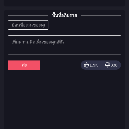
พื้นที่อภิปราย
ส่ง
1.9K
338