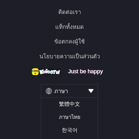
ติดต่อเรา
แท็กทั้งหมด
ข้อตกลงผู้ใช้
นโยบายความเป็นส่วนตัว
Just be happy
Just be happy
Just be happy
ภาษา
繁體中文
ภาษาไทย
한국어