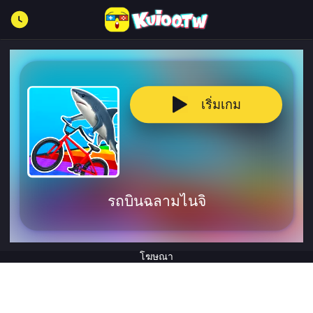
เริ่มเกม
รถบินฉลามไนจิ
โฆษณา