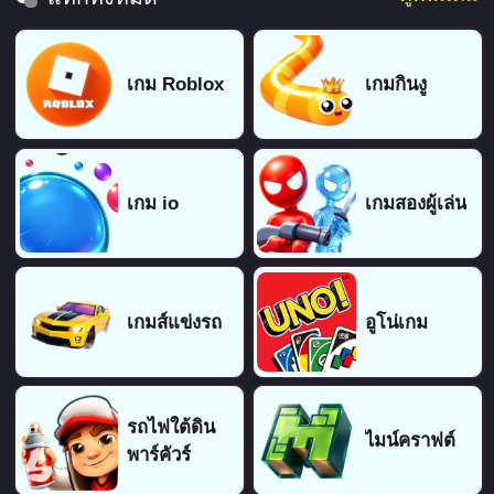
เกม Roblox
เกมกินงู
เกม io
เกมสองผู้เล่น
เกมส์แข่งรถ
อูโน่เกม
รถไฟใต้ดิน
ไมน์คราฟต์
พาร์คัวร์