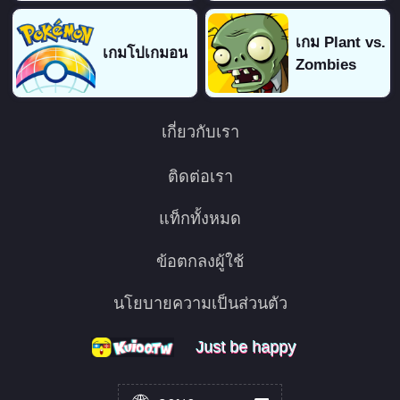
เกม Plant vs.
เกมโปเกมอน
Zombies
เกี่ยวกับเรา
ติดต่อเรา
แท็กทั้งหมด
ข้อตกลงผู้ใช้
นโยบายความเป็นส่วนตัว
Just be happy
Just be happy
Just be happy