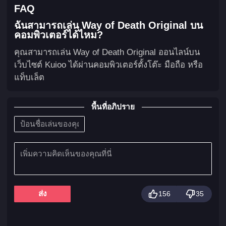
FAQ
ฉันสามารถเล่น Way of Death Original บน
คอมพิวเตอร์ได้ไหม?
คุณสามารถเล่น Way of Death Original ออนไลน์บน
เว็บไซต์ Kuioo ได้ผ่านคอมพิวเตอร์ตั้งโต๊ะ มือถือ หรือ
แท็บเล็ต
พื้นที่อภิปราย
ส่ง
156
35