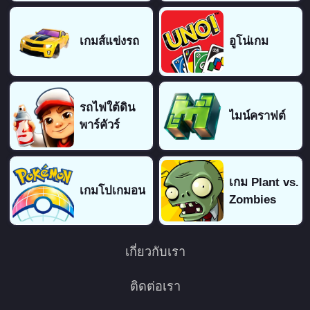
เกมส์แข่งรถ
อูโน่เกม
รถไฟใต้ดิน
ไมน์คราฟต์
พาร์คัวร์
เกม Plant vs.
เกมโปเกมอน
Zombies
เกี่ยวกับเรา
ติดต่อเรา