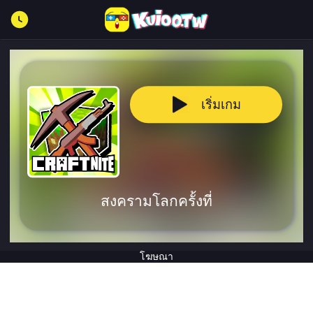
เริ่มเกม
สงครามโลกครั้งที่
โฆษณา