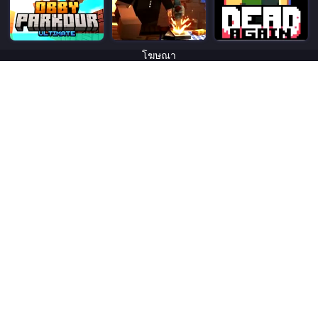
โฆษณา