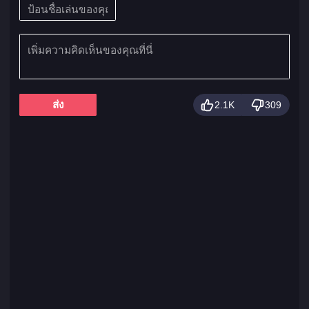
ส่ง
2.1K
309