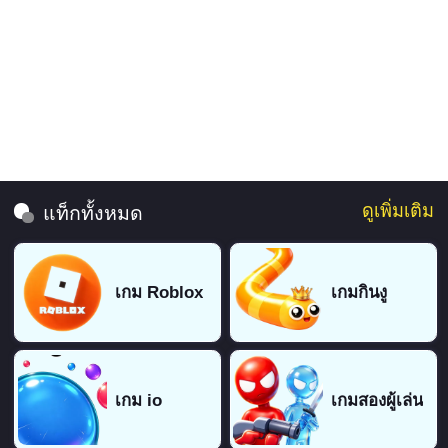
ดูเพิ่มเติม
แท็กทั้งหมด
เกม Roblox
เกมกินงู
เกม io
เกมสองผู้เล่น