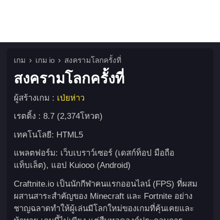
เกม
เกม io
สงครามโลกครั้งที่
สงครามโลกครั้งที่
ผู้สร้างเกม :
เป่ยห่าว
เรตติ้ง : 8.7 (2,374โหวต)
เทคโนโลยี: HTML5
แพลตฟอร์ม: เว็บเบราว์เซอร์ (เดสก์ท็อป มือถือ
แท็บเล็ต), แอป Kuiooo (Android)
Craftnite.io เป็นนักกีฬาคนแรกออนไลน์ (FPS) ที่ผสม
ผสานสาระสำคัญของ Minecraft และ Fortnite อย่าง
ชาญฉลาดทำให้ผู้เล่นมีโลกใหม่ของเกมที่คุ้นเคยและ