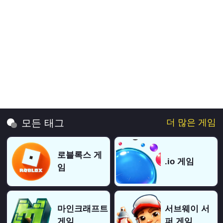
더 많은 게임
모든 태그
로블록스 게
.io 게임
임
마인크래프트
서브웨이 서
게임
퍼 게임