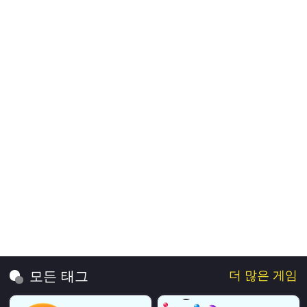
더 많은 게임
모든 태그