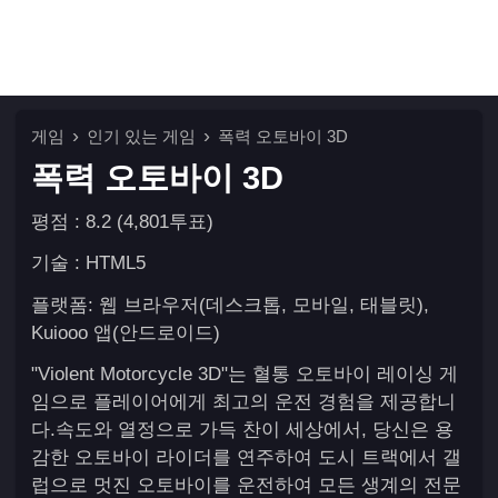
게임
인기 있는 게임
폭력 오토바이 3D
폭력 오토바이 3D
평점 : 8.2 (4,801투표)
기술 : HTML5
플랫폼: 웹 브라우저(데스크톱, 모바일, 태블릿),
Kuiooo 앱(안드로이드)
"Violent Motorcycle 3D"는 혈통 오토바이 레이싱 게
임으로 플레이어에게 최고의 운전 경험을 제공합니
다.속도와 열정으로 가득 찬이 세상에서, 당신은 용
감한 오토바이 라이더를 연주하여 도시 트랙에서 갤
럽으로 멋진 오토바이를 운전하여 모든 생계의 전문