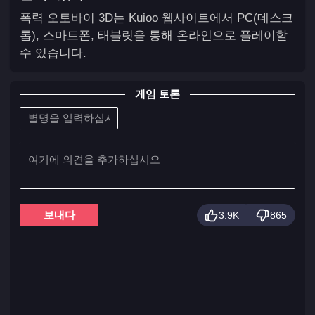
폭력 오토바이 3D는 Kuioo 웹사이트에서 PC(데스크
톱), 스마트폰, 태블릿을 통해 온라인으로 플레이할
수 있습니다.
게임 토론
보내다
3.9K
865