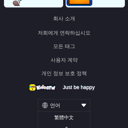
회사 소개
저희에게 연락하십시오
모든 태그
사용자 계약
개인 정보 보호 정책
Just be happy
Just be happy
Just be happy
언어
繁體中文