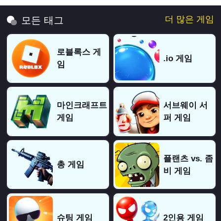
더 많은 게임
모든 태그
로블록스 게
.io 게임
임
마인크래프트
서브웨이 서
게임
퍼 게임
플랜츠 vs. 좀
총 게임
비 게임
슈팅 게임
2인용 게임