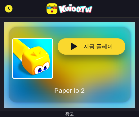
지금 플레이
Paper io 2
광고