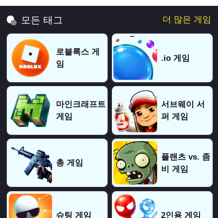
더 많은 게임
모든 태그
로블록스 게
.io 게임
임
마인크래프트
서브웨이 서
게임
퍼 게임
플랜츠 vs. 좀
총 게임
비 게임
슈팅 게임
2인용 게임