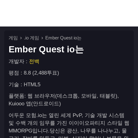
게임
.io 게임
Ember Quest io는
Ember Quest io는
개발자 :
전백
평점 : 8.8 (2,488투표)
기술 : HTML5
플랫폼: 웹 브라우저(데스크톱, 모바일, 태블릿),
Kuiooo 앱(안드로이드)
어두운 모험.io는 열린 세계 PvP, 기술 개발 시스템
및 수백 개의 임무를 가진 이이이오파티지 스타일 웹
MMORPG입니다.당신은 광산, 나무를 나나누고, 물