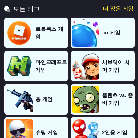
더 많은 게임
모든 태그
로블록스 게
.io 게임
임
마인크래프트
서브웨이 서
게임
퍼 게임
플랜츠 vs. 좀
총 게임
비 게임
슈팅 게임
2인용 게임