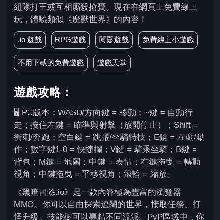
組隊打王或互相廝殺搶寶。現在在網頁上免費線上
玩，體驗類似《魔獸世界》的內容！
.io 遊戲
RPG遊戲
闖關遊戲
免費線上小遊戲
不用下載的免費遊戲
遊戲天堂
遊戲攻略：
🖥️ PC版本：WASD/方向鍵 = 移動；~鍵 = 自動行
走；按住左鍵 = 瞄準與射擊（放開停止）；Shift =
衝刺/奔跑；空白鍵 = 跳躍/坐騎特技；E鍵 = 互動/動
作；數字鍵1-0 = 快捷欄；V鍵 = 騎乘坐騎；B鍵 =
背包；M鍵 = 地圖；中鍵 = 表情；右鍵拖曳 = 轉動
視角；中鍵拖曳 = 平移視角；滾輪 = 縮放。
《黑暗冒險.io》是一款內容極為豐富的瀏覽器
MMO。你可以自由探索遼闊的世界，接取任務、打
怪升級。技能樹可以專精不同流派。PvP區域中，你