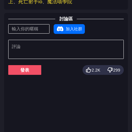
上
、
死亡射手io
、
魔法喵學院
討論區
加入社群
發表
2.2K
299