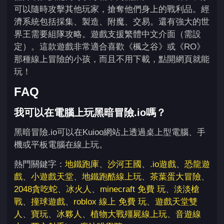
可以隨時攻擊其他玩家，搶奪他們身上的戰利品。經
濟系統包括採集、製造、附魔、交易。還有強大的世
界王需要組隊攻略。遊戲支援繁體中文介面（需設
定）。這款遊戲非常適合喜歡《楓之谷》或《RO》
那種線上冒險的小孩，而且不用下載，點開網頁就能
玩！
FAQ
我可以在電腦上玩黑暗冒險.io嗎？
黑暗冒險.io可以在Kuioo網站上透過桌上型電腦、手
機或平板電腦在線上玩。
熱門關鍵字：
地鐵跑庫
、
沙河王國
、
.io遊戲
、
恐龍遊
戲
、
小遊戲天堂
、
地鐵跑酷線上玩
、
茶葉蛋大冒險
、
2048貪吃蛇
、
冰火人
、
minecraft 免費 玩
、
淡淡槍
戰
、
撞球遊戲
、
roblox 線上 免費 玩
、
遊戲天堂雙
人
、
寶玩
、
冰夥人
、
植物大戰殭屍線上玩
、
音遊線