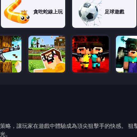
貪吃蛇線上玩
足球遊戲
策略，讓玩家在遊戲中體驗成為頂尖狙擊手的快感。 狙
光。