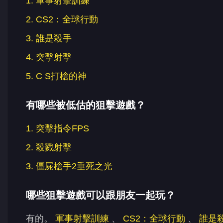
1. 軍事射擊訓練
2. CS2：全球行動
3. 誰是殺手
4. 突擊射擊
5. C S打槍的神
有哪些被低估的狙擊遊戲？
1. 突擊指令FPS
2. 殺戮射擊
3. 僵屍槍手2垂死之光
哪些狙擊遊戲可以跟朋友一起玩？
有的。
軍事射擊訓練
、
CS2：全球行動
、
誰是