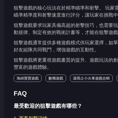
狙擊遊戲的核心玩法在於精準瞄準和射擊。 玩家
瞄準精準度和射擊速度進行評分，讓玩家在挑戰中
狙擊遊戲要求玩家具備高超的射擊技巧，也需要玩
動規律、制定有效的戰術計畫等，才能在狙擊遊戲
狙擊遊戲通常提供多種遊戲模式供玩家選擇，如單
好友組隊共同戰鬥，增強遊戲的互動性。
狙擊遊戲將更重視遊戲畫質的提升、遊戲玩法的創
豐富的遊戲體驗。
海綿寶寶遊戲
數獨遊戲
湯瑪士小火車遊戲合輯
FAQ
最受歡迎的狙擊遊戲有哪些？