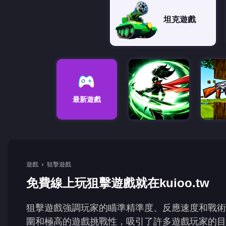
坦克遊戲
最新遊戲
遊戲
狙擊遊戲
免費線上玩狙擊遊戲就在kuioo.tw
狙擊遊戲強調玩家的瞄準精準度、反應速度和戰術
圍和極高的遊戲挑戰性，吸引了許多遊戲玩家的目