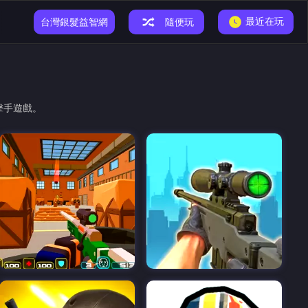
最近在玩
小恐龍遊戲
台灣銀髮益智網
隨便玩
擊手遊戲。