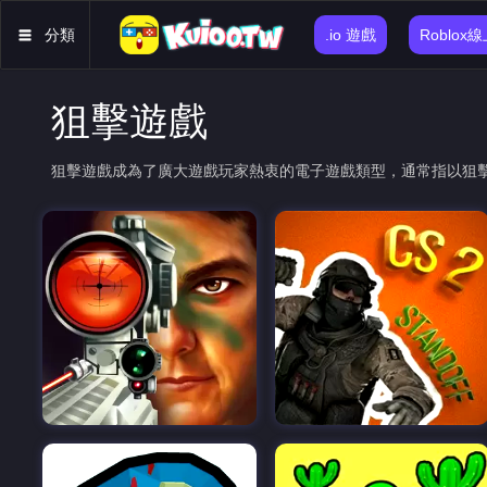
分類
.io 遊戲
Roblox
狙擊遊戲
狙擊遊戲成為了廣大遊戲玩家熱衷的電子遊戲類型，通常指以狙