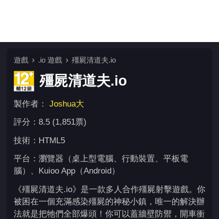
遊戲
.io 遊戲
殭屍清道夫.io
殭屍清道夫.io
製作者：
Joshua大
評分：8.5 (1,851票)
技術：HTML5
平台：瀏覽器（桌上型電腦、行動裝置、平板電
腦）、Kuioo App（Android）
《殭屍清道夫.io》是一款多人合作殭屍射擊遊戲。你
被困在一個充滿感染殭屍的神秘小鎮，唯一的解決辦
法就是把牠們全部爆頭！你可以蓋牆壁防禦，開車衝