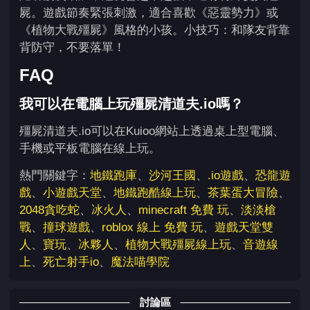
屍。遊戲節奏緊張刺激，適合喜歡《惡靈勢力》或
《植物大戰殭屍》風格的小孩。小技巧：和隊友背靠
背防守，不要落單！
FAQ
我可以在電腦上玩殭屍清道夫.io嗎？
殭屍清道夫.io可以在Kuioo網站上透過桌上型電腦、
手機或平板電腦在線上玩。
熱門關鍵字：
地鐵跑庫
、
沙河王國
、
.io遊戲
、
恐龍遊
戲
、
小遊戲天堂
、
地鐵跑酷線上玩
、
茶葉蛋大冒險
、
2048貪吃蛇
、
冰火人
、
minecraft 免費 玩
、
淡淡槍
戰
、
撞球遊戲
、
roblox 線上 免費 玩
、
遊戲天堂雙
人
、
寶玩
、
冰夥人
、
植物大戰殭屍線上玩
、
音遊線
上
、
死亡射手io
、
魔法喵學院
討論區