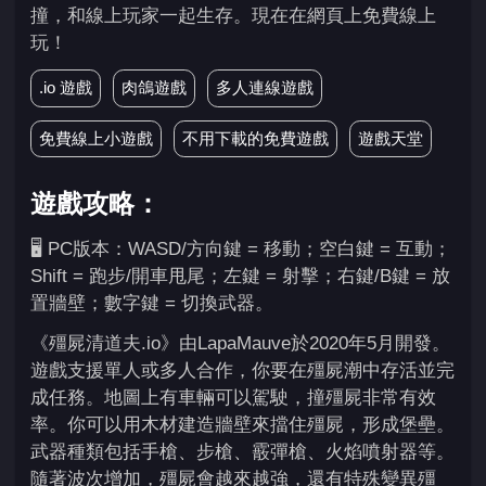
撞，和線上玩家一起生存。現在在網頁上免費線上
玩！
.io 遊戲
肉鴿遊戲
多人連線遊戲
免費線上小遊戲
不用下載的免費遊戲
遊戲天堂
遊戲攻略：
🖥️ PC版本：WASD/方向鍵 = 移動；空白鍵 = 互動；
Shift = 跑步/開車甩尾；左鍵 = 射擊；右鍵/B鍵 = 放
置牆壁；數字鍵 = 切換武器。
《殭屍清道夫.io》由LapaMauve於2020年5月開發。
遊戲支援單人或多人合作，你要在殭屍潮中存活並完
成任務。地圖上有車輛可以駕駛，撞殭屍非常有效
率。你可以用木材建造牆壁來擋住殭屍，形成堡壘。
武器種類包括手槍、步槍、霰彈槍、火焰噴射器等。
隨著波次增加，殭屍會越來越強，還有特殊變異殭