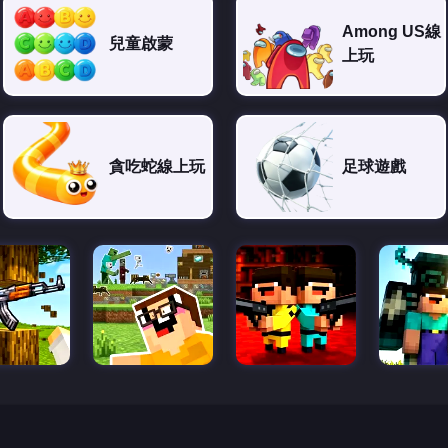
Among US線
兒童啟蒙
上玩
貪吃蛇線上玩
足球遊戲