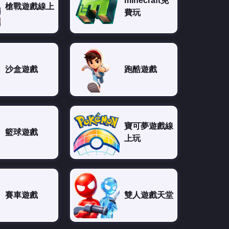
minecraft免
槍戰遊戲線上
費玩
沙盒遊戲
跑酷遊戲
寶可夢遊戲線
籃球遊戲
上玩
賽車遊戲
雙人遊戲天堂