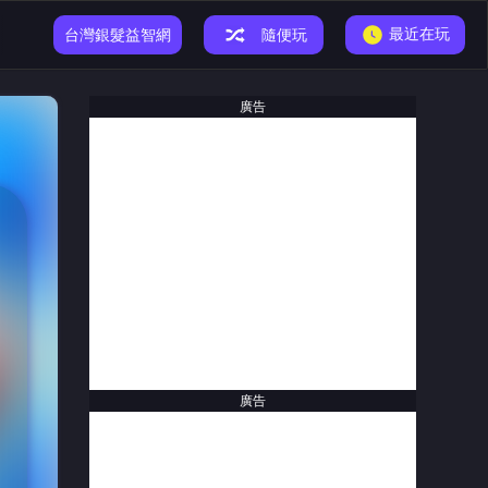
最近在玩
小恐龍遊戲
台灣銀髮益智網
隨便玩
廣告
廣告