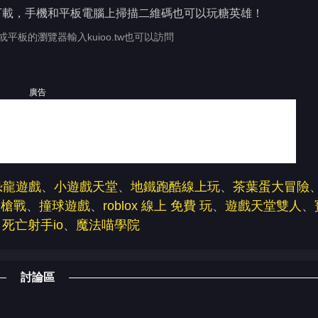
下載，手機和平板電腦上掃描二維碼也可以玩糖英雄！
或平板的瀏覽器輸入kuioo.tw也可以訪問
廣告
恐龍遊戲
、
小遊戲天堂
、
地鐵跑酷線上玩
、
茶葉蛋大冒險
淡槍戰
、
撞球遊戲
、
roblox 線上 免費 玩
、
遊戲天堂雙人
、
、
死亡射手io
、
魔法喵學院
討論區