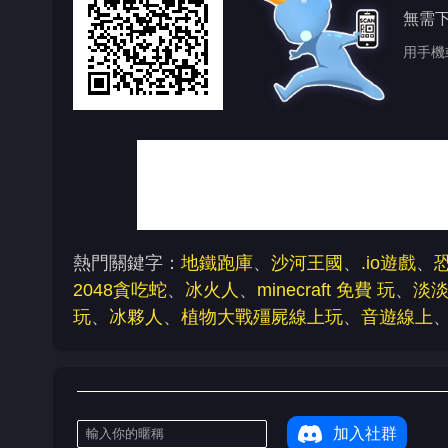
無需
用手機
熱門關鍵字：
地鐵跑庫
、
沙河王國
、
.io遊戲
、
2048貪吃蛇
、
冰火人
、
minecraft 免費 玩
、
淡
玩
、
冰夥人
、
植物大戰殭屍線上玩
、
音遊線上
加入社群