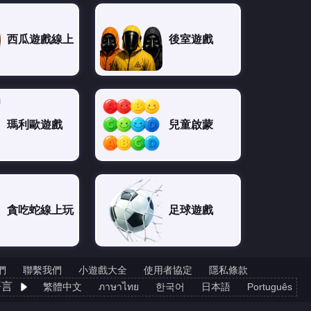
西瓜遊戲線上
後室遊戲
瑪利歐遊戲
兒童啟蒙
貪吃蛇線上玩
足球遊戲
們
聯繫我們
小遊戲大全
使用者協定
隱私條款
語言
繁體中文
ภาษาไทย
한국어
日本語
Português