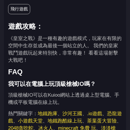
飛行遊戲
遊戲攻略：
《皇室之戰》是一種有趣的遊戲模式，玩家在有限的
空間中生存並成為最後一個站立的人。 我們的皇家
戰鬥遊戲玩起來特別快，非常有趣！ 看看這場射擊
大戰吧！
FAQ
我可以在電腦上玩頂級槍械IO嗎？
頂級槍械IO可以在Kuioo網站上透過桌上型電腦、手
機或平板電腦在線上玩。
熱門關鍵字：
地鐵跑庫
、
沙河王國
、
.io遊戲
、
恐龍遊
戲
、
小遊戲天堂
、
地鐵跑酷線上玩
、
茶葉蛋大冒險
、
2048貪吃蛇
、
冰火人
、
minecraft 免費 玩
、
淡淡槍