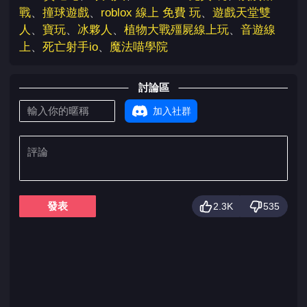
戰
、
撞球遊戲
、
roblox 線上 免費 玩
、
遊戲天堂雙
人
、
寶玩
、
冰夥人
、
植物大戰殭屍線上玩
、
音遊線
上
、
死亡射手io
、
魔法喵學院
討論區
加入社群
發表
2.3K
535