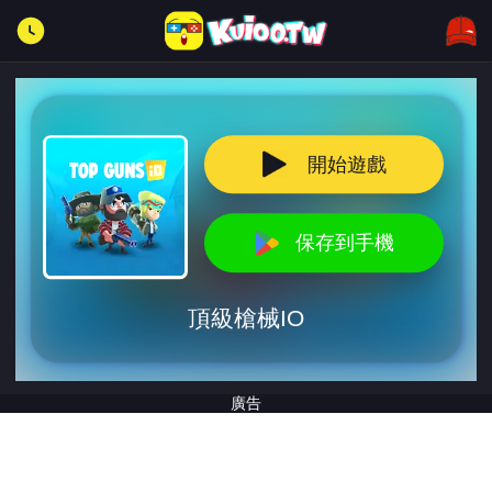
開始遊戲
保存到手機
頂級槍械IO
廣告