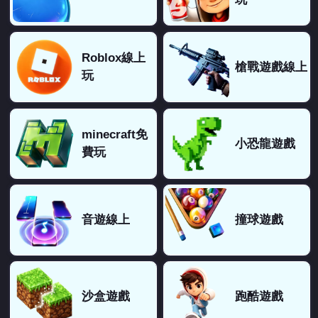
Roblox線上
槍戰遊戲線上
玩
minecraft免
小恐龍遊戲
費玩
音遊線上
撞球遊戲
沙盒遊戲
跑酷遊戲