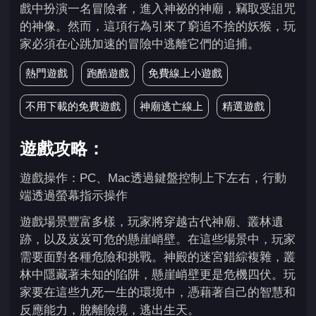
戲中扮演一名冒險者，進入神祕的神廟，竊取受詛咒
的神像。然而，這項行為引來了窮追不捨的妖猴，玩
家必須在心跳加速的冒險中逃離它們的追捕。
熱門遊戲
跑酷遊戲
免費線上小遊戲
不用下載的免費遊戲
神廟逃亡線上
精選遊戲
遊戲攻略：
遊戲操作：PC、Mac透過鍵盤控制上下左右，行動
端透過螢幕指示操作
遊戲場景豐富多樣，玩家將穿越古代神廟、叢林遺
跡，以及岌岌可危的懸崖峭壁。在這些場景中，玩家
需要面對各種危險和挑戰。神殿的迷宮錯綜複雜，叢
林中隱藏著未知的陷阱，懸崖峭壁更是危機四伏。玩
家要在這些九死一生的環境中，憑藉著自己的智慧和
反應能力，脫離險境，逃出生天。