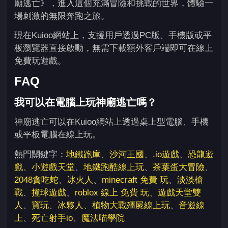
廟逃亡》，進入這個充滿冒險和挑戰的世界，體驗一
場刺激的無限奔跑之旅。
現在Kuioo網站上，支援用戶透過PC版、手機版或平
板瀏覽器直接啟動，無需下載額外客戶端即可在線上
免費玩遊戲。
FAQ
我可以在電腦上玩神廟逃亡嗎？
神廟逃亡可以在Kuioo網站上透過桌上型電腦、手機
或平板電腦在線上玩。
熱門關鍵字：
地鐵跑庫
、
沙河王國
、
.io遊戲
、
恐龍遊
戲
、
小遊戲天堂
、
地鐵跑酷線上玩
、
茶葉蛋大冒險
、
2048貪吃蛇
、
冰火人
、
minecraft 免費 玩
、
淡淡槍
戰
、
撞球遊戲
、
roblox 線上 免費 玩
、
遊戲天堂雙
人
、
寶玩
、
冰夥人
、
植物大戰殭屍線上玩
、
音遊線
上
、
死亡射手io
、
魔法喵學院