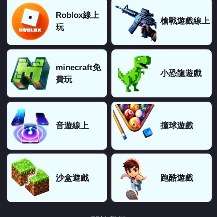
Roblox線上
槍戰遊戲線上
玩
minecraft免
小恐龍遊戲
費玩
音遊線上
撞球遊戲
沙盒遊戲
跑酷遊戲