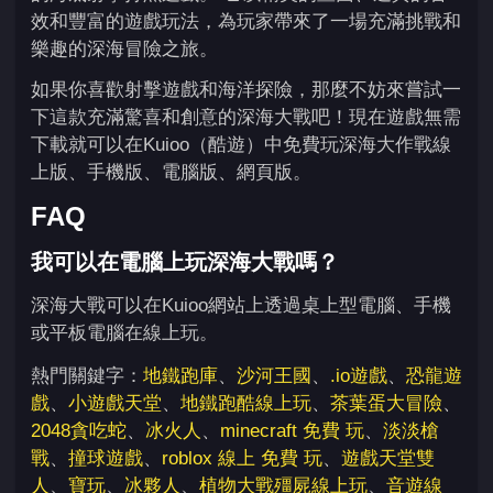
效和豐富的遊戲玩法，為玩家帶來了一場充滿挑戰和
樂趣的深海冒險之旅。
如果你喜歡射擊遊戲和海洋探險，那麼不妨來嘗試一
下這款充滿驚喜和創意的深海大戰吧！現在遊戲無需
下載就可以在Kuioo（酷遊）中免費玩深海大作戰線
上版、手機版、電腦版、網頁版。
FAQ
我可以在電腦上玩深海大戰嗎？
深海大戰可以在Kuioo網站上透過桌上型電腦、手機
或平板電腦在線上玩。
熱門關鍵字：
地鐵跑庫
、
沙河王國
、
.io遊戲
、
恐龍遊
戲
、
小遊戲天堂
、
地鐵跑酷線上玩
、
茶葉蛋大冒險
、
2048貪吃蛇
、
冰火人
、
minecraft 免費 玩
、
淡淡槍
戰
、
撞球遊戲
、
roblox 線上 免費 玩
、
遊戲天堂雙
人
、
寶玩
、
冰夥人
、
植物大戰殭屍線上玩
、
音遊線