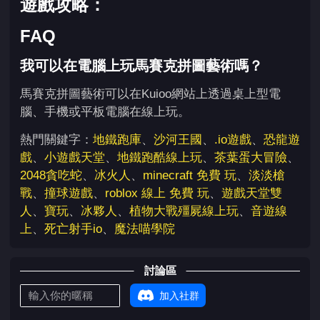
遊戲攻略：
FAQ
我可以在電腦上玩馬賽克拼圖藝術嗎？
馬賽克拼圖藝術可以在Kuioo網站上透過桌上型電
腦、手機或平板電腦在線上玩。
熱門關鍵字：
地鐵跑庫
、
沙河王國
、
.io遊戲
、
恐龍遊
戲
、
小遊戲天堂
、
地鐵跑酷線上玩
、
茶葉蛋大冒險
、
2048貪吃蛇
、
冰火人
、
minecraft 免費 玩
、
淡淡槍
戰
、
撞球遊戲
、
roblox 線上 免費 玩
、
遊戲天堂雙
人
、
寶玩
、
冰夥人
、
植物大戰殭屍線上玩
、
音遊線
上
、
死亡射手io
、
魔法喵學院
討論區
加入社群