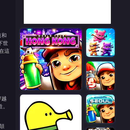
道和
下世
在這
穿越
性。
顛