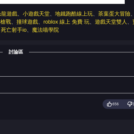
恐龍遊戲
、
小遊戲天堂
、
地鐵跑酷線上玩
、
茶葉蛋大冒險
淡槍戰
、
撞球遊戲
、
roblox 線上 免費 玩
、
遊戲天堂雙人
、
、
死亡射手io
、
魔法喵學院
討論區
656