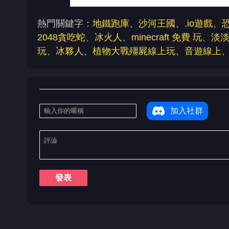
熱門關鍵字：
地鐵跑庫
、
沙河王國
、
.io遊戲
、
2048貪吃蛇
、
冰火人
、
minecraft 免費 玩
、
淡
玩
、
冰夥人
、
植物大戰殭屍線上玩
、
音遊線上
加入社群
發表