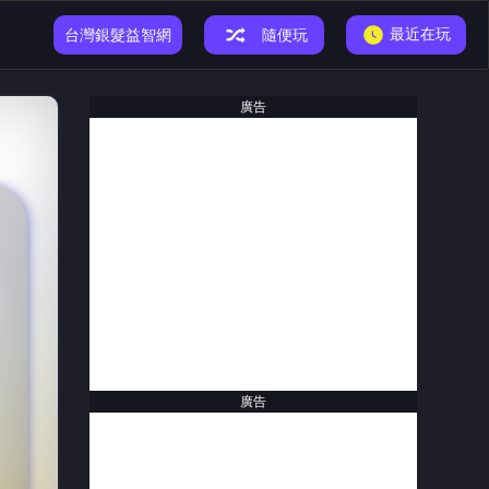
最近在玩
小恐龍遊戲
台灣銀髮益智網
隨便玩
廣告
廣告