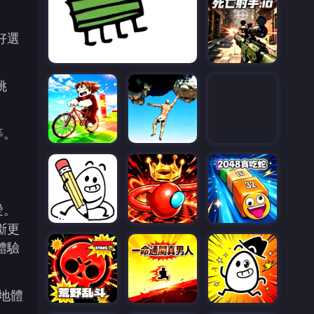
好選
挑
等。
愛。
斷更
體驗
地體