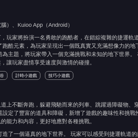
uioo App（Android）
下，玩家將扮演一名勇敢的跑酷者，在錯綜複雜的捷運軌
了跑酷元素，為玩家呈現出一個既真實又充滿想像力的地
酷為主題，將玩家帶入一個充滿挑戰和未知的地下世界。 
趣，讓玩家盡情享受速度與激情的碰撞。
谷
計時小遊戲
技巧小遊戲
軌道上不斷奔跑，躲避飛馳而來的列車、跳躍過障礙物、
還設定了豐富的道具和障礙，新增了遊戲的趣味性和挑戰
色的能力和内容，更好地應對各種挑戰。
打造了一個逼真的地下世界。 玩家可以感受到捷運軌道的