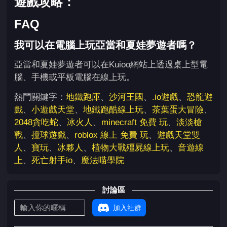
遊戲攻略：
FAQ
我可以在電腦上玩亞當和夏娃夢遊者嗎？
亞當和夏娃夢遊者可以在Kuioo網站上透過桌上型電
腦、手機或平板電腦在線上玩。
熱門關鍵字：
地鐵跑庫
、
沙河王國
、
.io遊戲
、
恐龍遊
戲
、
小遊戲天堂
、
地鐵跑酷線上玩
、
茶葉蛋大冒險
、
2048貪吃蛇
、
冰火人
、
minecraft 免費 玩
、
淡淡槍
戰
、
撞球遊戲
、
roblox 線上 免費 玩
、
遊戲天堂雙
人
、
寶玩
、
冰夥人
、
植物大戰殭屍線上玩
、
音遊線
上
、
死亡射手io
、
魔法喵學院
討論區
加入社群