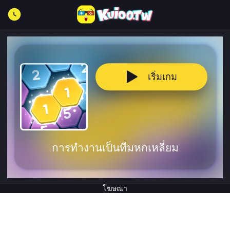
เริ่มเกม
การทำงานเป็นทีมหกเหลี่ยม
โฆษณา