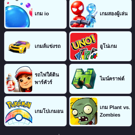
เกม io
เกมสองผู้เล่น
เกมส์แข่งรถ
อูโน่เกม
รถไฟใต้ดิน
ไมน์คราฟต์
พาร์คัวร์
เกม Plant vs.
เกมโปเกมอน
Zombies