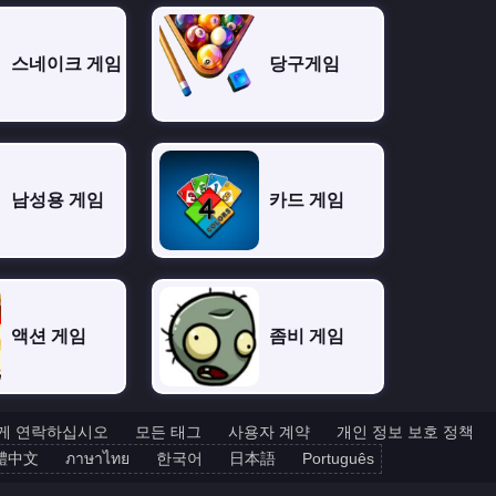
스네이크 게임
당구게임
남성용 게임
카드 게임
액션 게임
좀비 게임
게 연락하십시오
모든 태그
사용자 계약
개인 정보 보호 정책
體中文
ภาษาไทย
한국어
日本語
Português