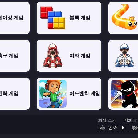
레이싱 게임
블록 게임
축구 게임
여자 게임
전략 게임
어드벤쳐 게임
회사 소개
저희에
언어
繁