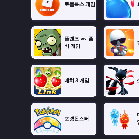
로블록스 게임
플랜츠 vs. 좀
비 게임
매치 3 게임
포켓몬스터