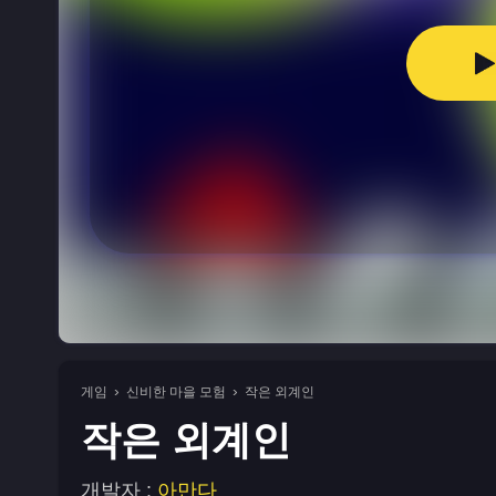
게임
신비한 마을 모험
작은 외계인
작은 외계인
개발자 :
아만다