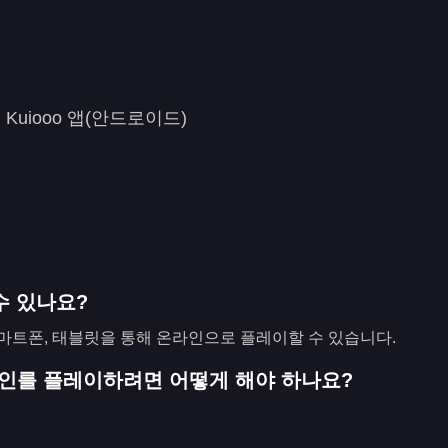
Kuiooo 앱(안드로이드)
수 있나요?
 스마트폰, 태블릿을 통해 온라인으로 플레이할 수 있습니다.
인를 플레이하려면 어떻게 해야 하나요?