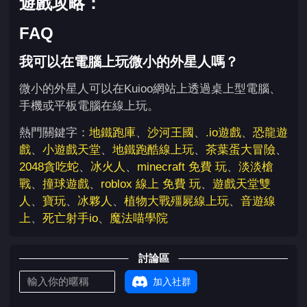
遊戲攻略：
FAQ
我可以在電腦上玩微小的外星人嗎？
微小的外星人可以在Kuioo網站上透過桌上型電腦、
手機或平板電腦在線上玩。
熱門關鍵字：
地鐵跑庫
、
沙河王國
、
.io遊戲
、
恐龍遊
戲
、
小遊戲天堂
、
地鐵跑酷線上玩
、
茶葉蛋大冒險
、
2048貪吃蛇
、
冰火人
、
minecraft 免費 玩
、
淡淡槍
戰
、
撞球遊戲
、
roblox 線上 免費 玩
、
遊戲天堂雙
人
、
寶玩
、
冰夥人
、
植物大戰殭屍線上玩
、
音遊線
上
、
死亡射手io
、
魔法喵學院
討論區
加入社群