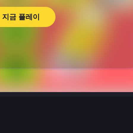
지금 플레이