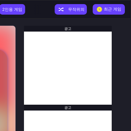
최근 게임
2인용 게임
무작위의
광고
광고