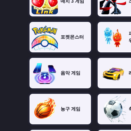
매치 3 게임
포켓몬스터
음악 게임
농구 게임