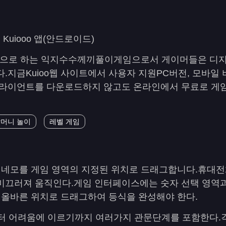
Kuiooo 앱(안드로이드)
핵심으로 하는 익지수수께끼풀이게임으로서 게이머들은 디
.지금Kuioo웹 사이트에서 사용자 지원PC버전, 모바일 
클라이언트를 다운로드하지 않고도 온라인에서 무료로 게
할머니 놀이
레벨 게임
 네모를 게임 영역의 지정된 위치로 드래그합니다.휴대
미끄러져 움직인다.게임 인터페이스에는 숫자 선택 영역과
 올바른 위치로 드래그하여 등식을 완성해야 한다.
터 어려움에 이르기까지 여러가지 관문단계를 포함한다.