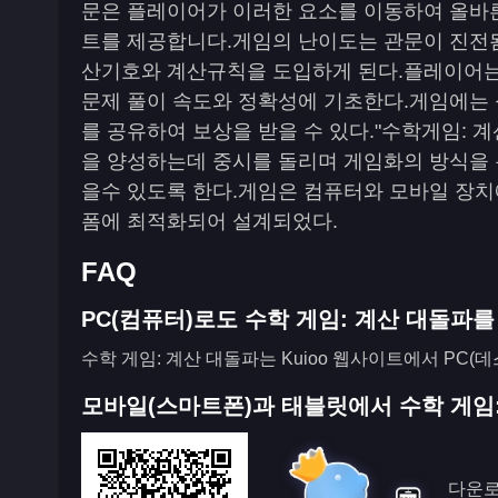
문은 플레이어가 이러한 요소를 이동하여 올바른
트를 제공합니다.게임의 난이도는 관문이 진전됨
산기호와 계산규칙을 도입하게 된다.플레이어는 
문제 풀이 속도와 정확성에 기초한다.게임에는 
를 공유하여 보상을 받을 수 있다."수학게임
을 양성하는데 중시를 돌리며 게임화의 방식을
을수 있도록 한다.게임은 컴퓨터와 모바일 장치
폼에 최적화되어 설계되었다.
FAQ
PC(컴퓨터)로도 수학 게임: 계산 대돌파를
수학 게임: 계산 대돌파는 Kuioo 웹사이트에서 PC
모바일(스마트폰)과 태블릿에서 수학 게임
다운로