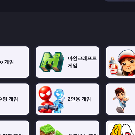
마인크래프트
.io 게임
게임
슈팅 게임
2인용 게임