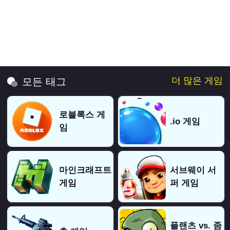
더 많은 게임
모든 태그
로블록스 게
.io 게임
임
마인크래프트
서브웨이 서
게임
퍼 게임
플랜츠 vs. 좀