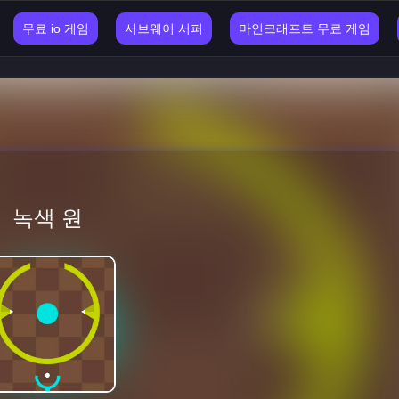
무료 io 게임
서브웨이 서퍼
마인크래프트 무료 게임
녹색 원