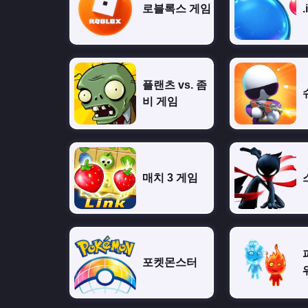
로블록스 게임
플랜츠 vs. 좀
비 게임
매치 3 게임
포켓몬스터