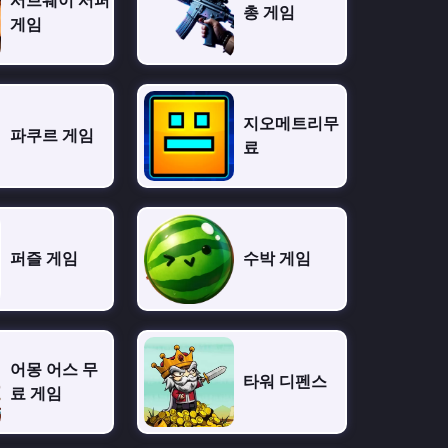
서브웨이 서퍼
총 게임
게임
지오메트리무
파쿠르 게임
료
퍼즐 게임
수박 게임
어몽 어스 무
타워 디펜스
료 게임