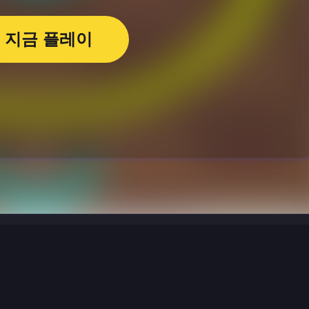
지금 플레이