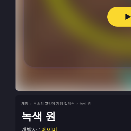
게임
부츠의 고양이 게임 컬렉션
녹색 원
녹색 원
개발자 :
에이미