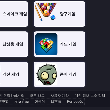
스네이크 게임
당구게임
남성용 게임
카드 게임
액션 게임
좀비 게임
게 연락하십시오
모든 태그
사용자 계약
개인 정보 보호 정책
體中文
ภาษาไทย
한국어
日本語
Português