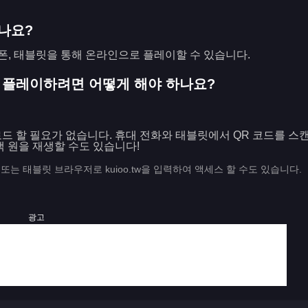
있나요?
마트폰, 태블릿을 통해 온라인으로 플레이할 수 있습니다.
 플레이하려면 어떻게 해야 하나요?
드 할 필요가 없습니다. 휴대 전화와 태블릿에서 QR 코드를 스
색 원을 재생할 수도 있습니다!
또는 태블릿 브라우저로 kuioo.tw을 입력하여 액세스 할 수도 있습니다.
광고