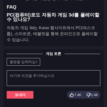
FAQ
PC(컴퓨터)로도 자동차 게임 3d를 플레이할
수 있나요?
자동차 게임 3d는 Kuioo 웹사이트에서 PC(데스크
톱), 스마트폰, 태블릿을 통해 온라인으로 플레이할
수 있습니다.
게임 토론
보내다
7.4K
1.4K