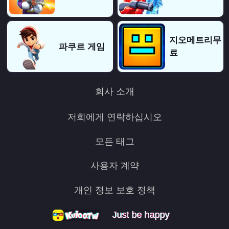
지오메트리무
파쿠르 게임
료
회사 소개
저희에게 연락하십시오
모든 태그
사용자 계약
개인 정보 보호 정책
Just be happy
Just be happy
Just be happy