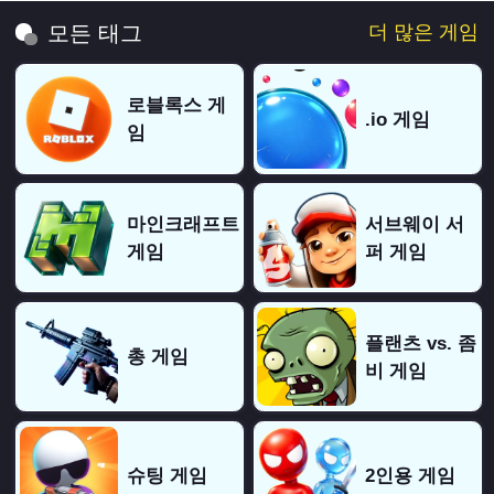
더 많은 게임
모든 태그
로블록스 게
.io 게임
임
마인크래프트
서브웨이 서
게임
퍼 게임
플랜츠 vs. 좀
총 게임
비 게임
슈팅 게임
2인용 게임