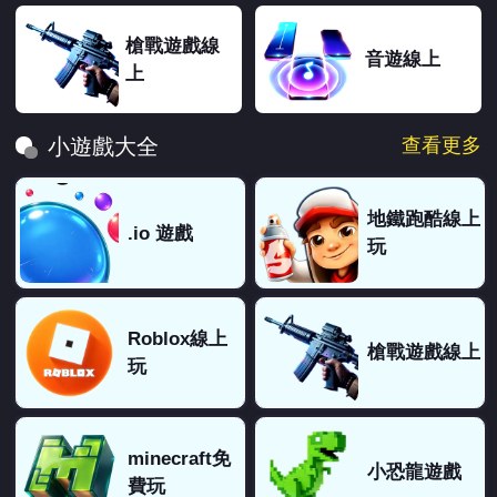
槍戰遊戲線
音遊線上
上
查看更多
小遊戲大全
地鐵跑酷線上
.io 遊戲
玩
Roblox線上
槍戰遊戲線上
玩
minecraft免
小恐龍遊戲
費玩