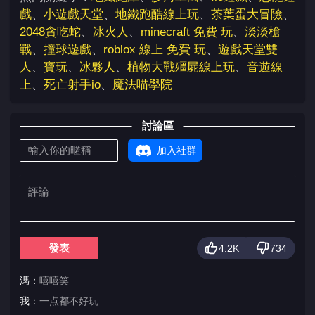
戲
、
小遊戲天堂
、
地鐵跑酷線上玩
、
茶葉蛋大冒險
、
2048貪吃蛇
、
冰火人
、
minecraft 免費 玩
、
淡淡槍
戰
、
撞球遊戲
、
roblox 線上 免費 玩
、
遊戲天堂雙
人
、
寶玩
、
冰夥人
、
植物大戰殭屍線上玩
、
音遊線
上
、
死亡射手io
、
魔法喵學院
討論區
加入社群
發表
4.2K
734
溤：
嘻嘻笑
我：
一点都不好玩