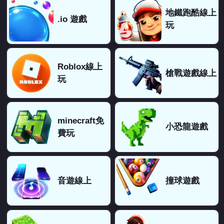
地鐵跑酷線上
.io 遊戲
玩
Roblox線上
槍戰遊戲線上
玩
minecraft免
小恐龍遊戲
費玩
音遊線上
撞球遊戲