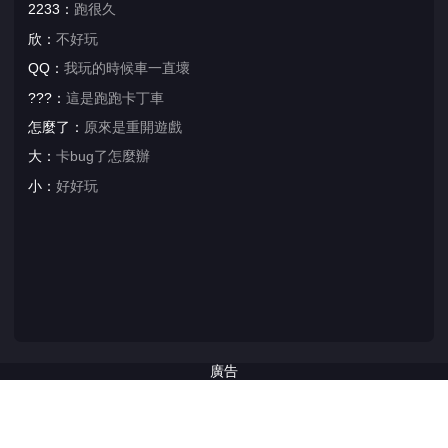
2233：
跑很久
欣：
不好玩
QQ：
我玩的時候車一直壞
???：
這是跑跑卡丁車
怎麼了：
原來是重開遊戲
大：
卡bug了怎麼辦
小：
好好玩
廣告