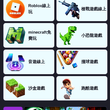
Roblox線上
槍戰遊戲線上
玩
minecraft免
小恐龍遊戲
費玩
音遊線上
撞球遊戲
沙盒遊戲
跑酷遊戲