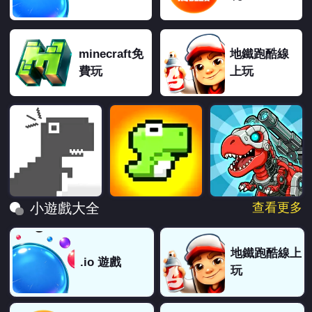
minecraft免
地鐵跑酷線
費玩
上玩
查看更多
小遊戲大全
地鐵跑酷線上
.io 遊戲
玩