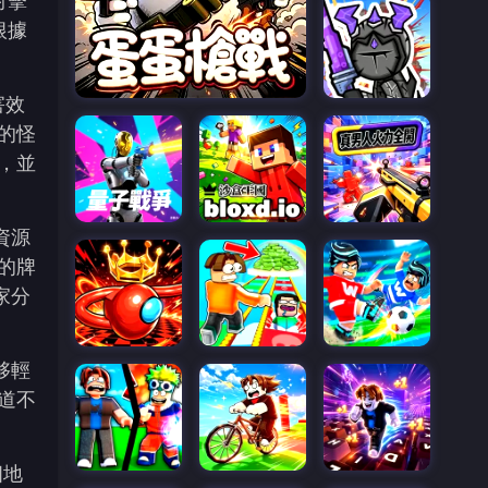
射擊
根據
害效
的怪
，並
資源
的牌
家分
够輕
道不
個地