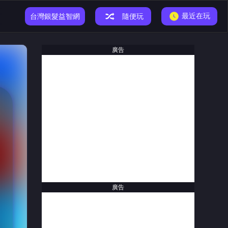
最近在玩
小恐龍遊戲
台灣銀髮益智網
隨便玩
廣告
廣告