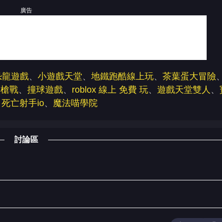
廣告
恐龍遊戲
、
小遊戲天堂
、
地鐵跑酷線上玩
、
茶葉蛋大冒險
淡槍戰
、
撞球遊戲
、
roblox 線上 免費 玩
、
遊戲天堂雙人
、
、
死亡射手io
、
魔法喵學院
討論區