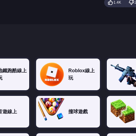
1.4K
地鐵跑酷線上
Roblox線上
玩
玩
音遊線上
撞球遊戲