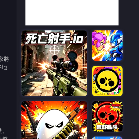
世
家將
好地
愛。