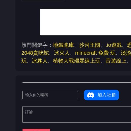
熱門關鍵字：
地鐵跑庫
、
沙河王國
、
.io遊戲
、
2048貪吃蛇
、
冰火人
、
minecraft 免費 玩
、
淡
玩
、
冰夥人
、
植物大戰殭屍線上玩
、
音遊線上
加入社群