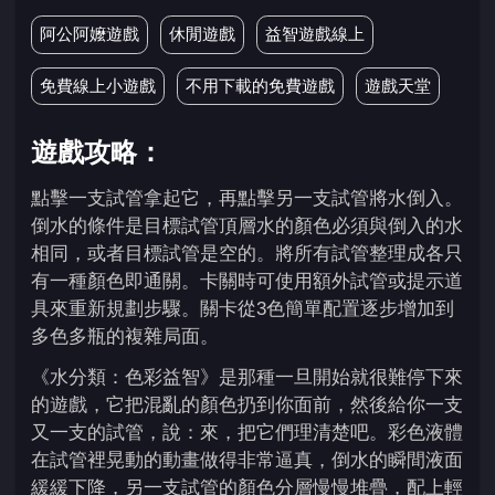
阿公阿嬤遊戲
休閒遊戲
益智遊戲線上
免費線上小遊戲
不用下載的免費遊戲
遊戲天堂
遊戲攻略：
點擊一支試管拿起它，再點擊另一支試管將水倒入。
倒水的條件是目標試管頂層水的顏色必須與倒入的水
相同，或者目標試管是空的。將所有試管整理成各只
有一種顏色即通關。卡關時可使用額外試管或提示道
具來重新規劃步驟。關卡從3色簡單配置逐步增加到
多色多瓶的複雜局面。
《水分類：色彩益智》是那種一旦開始就很難停下來
的遊戲，它把混亂的顏色扔到你面前，然後給你一支
又一支的試管，說：來，把它們理清楚吧。彩色液體
在試管裡晃動的動畫做得非常逼真，倒水的瞬間液面
緩緩下降，另一支試管的顏色分層慢慢堆疊，配上輕