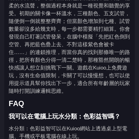
柔的水流聲，整個過程本身就是一種視覺和聽覺的享
受。初期的關卡像一杯溫水，三種顏色、五支試管，
隨便倒一倒就整整齊齊；但當顏色增加到七種、試管
數量卻沒多給幾支時，每一步都需要精打細算。你會
發現自己盯著試管發呆，在腦中模擬「先把紅色倒到
空管、再把藍色疊上去、不對這樣紫色會被卡
住……」的連鎖推理，而當你真的找到那條唯一的路
徑，把所有顏色分得一清二楚時，那種豁然開朗的暢
快感讓人想立刻挑戰下一關。遊戲在Kuioo上免費遊
玩，沒有生命值限制，卡關了可以慢慢想，也可以使
用提示道具幫你找出下一步，適合所有年齡層的玩家
隨時打開訓練邏輯思維。
FAQ
我可以在電腦上玩水分類：色彩益智嗎？
水分類：色彩益智可以在Kuioo網站上透過桌上型電
腦、手機或平板電腦在線上玩。