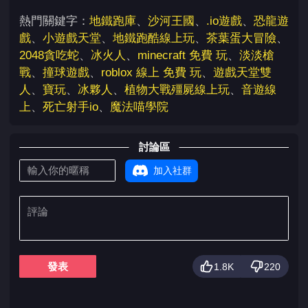
熱門關鍵字：
地鐵跑庫
、
沙河王國
、
.io遊戲
、
恐龍遊
戲
、
小遊戲天堂
、
地鐵跑酷線上玩
、
茶葉蛋大冒險
、
2048貪吃蛇
、
冰火人
、
minecraft 免費 玩
、
淡淡槍
戰
、
撞球遊戲
、
roblox 線上 免費 玩
、
遊戲天堂雙
人
、
寶玩
、
冰夥人
、
植物大戰殭屍線上玩
、
音遊線
上
、
死亡射手io
、
魔法喵學院
討論區
加入社群
發表
1.8K
220