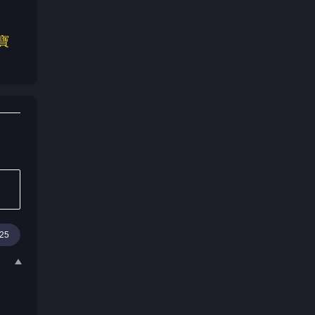
、
寶
25