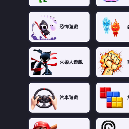
亞比：
挺好玩的
恐怖遊戲
火柴人遊戲
汽車遊戲