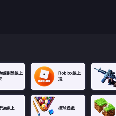
地鐵跑酷線上
Roblox線上
玩
玩
音遊線上
撞球遊戲