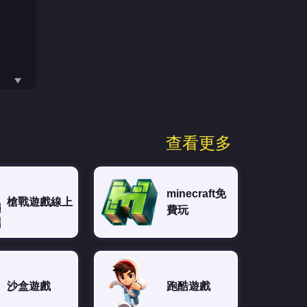
查看更多
minecraft免
槍戰遊戲線上
費玩
沙盒遊戲
跑酷遊戲