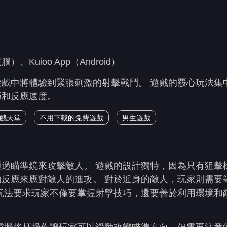
uioo App（Android）
戲中將體驗到緊張刺激的射擊戰鬥。 遊戲的覈心玩法集
巧和反應速度。
戲天堂
不用下載的免費遊戲
男生遊戲
過瞄準鏡來攻擊敵人。 遊戲的設計獨特，因為只有狙擊
反應來應對敵人的進攻。 對於近身的敵人，玩家則需要
玩法要求玩家不僅要掌握射擊技巧，還要善於利用環境和