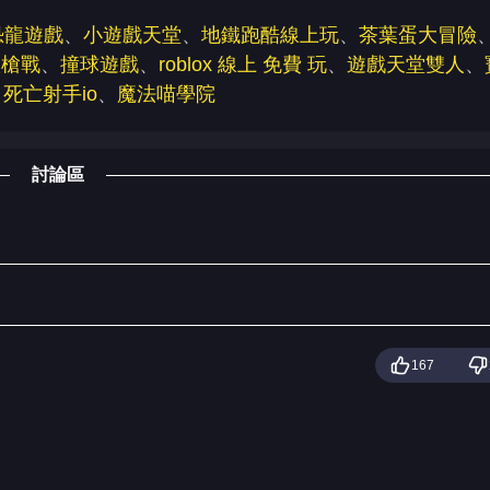
恐龍遊戲
、
小遊戲天堂
、
地鐵跑酷線上玩
、
茶葉蛋大冒險
淡槍戰
、
撞球遊戲
、
roblox 線上 免費 玩
、
遊戲天堂雙人
、
、
死亡射手io
、
魔法喵學院
討論區
167