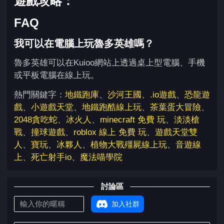
遊戲攻略：
FAQ
我可以在電腦上玩魯多英雄嗎？
魯多英雄可以在Kuioo網站上透過桌上型電腦、手機
或平板電腦在線上玩。
熱門關鍵字：
地鐵跑庫
、
沙河王國
、
.io遊戲
、
恐龍遊
戲
、
小遊戲天堂
、
地鐵跑酷線上玩
、
茶葉蛋大冒險
、
2048貪吃蛇
、
冰火人
、
minecraft 免費 玩
、
淡淡槍
戰
、
撞球遊戲
、
roblox 線上 免費 玩
、
遊戲天堂雙
人
、
寶玩
、
冰夥人
、
植物大戰殭屍線上玩
、
音遊線
上
、
死亡射手io
、
魔法喵學院
討論區
加入社群