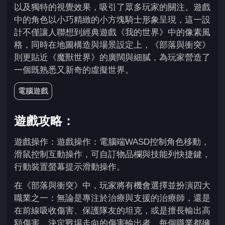
以及獨特的視覺效果，吸引了眾多玩家的關注。遊戲
中的角色以小巧精緻的小方塊騎士形象呈現，這一設
計不僅讓人聯想到經典遊戲《我的世界》中的像素風
格，同時在地圖構造與場景設定上，《部落與衝突》
則更貼近《魔獸世界》的廣闊與細膩，為玩家營造了
一個既熟悉又新奇的虛擬世界。
電腦遊戲
遊戲攻略：
遊戲操作：遊戲操作：電腦端WASD控制角色移動，
滑鼠控制互動操作，可自訂物品欄與技能列快捷鍵，
行動裝置螢幕提示滑動操作。
在《部落與衝突》中，玩家將有機會選擇並扮演四大
職業之一：無論是專注於治療與支援的治療師，還是
在前線吸收傷害、保護隊友的坦克，或是擅長輸出高
額傷害、決定戰場走向的傷害輸出者，每個職業都擁