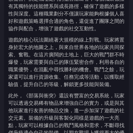
有其獨特的技能體系與成長路徑，確保了遊戲的多樣
性與深度。這種職業劃分不僅讓玩家能夠根據個人喜
好和遊戲策略選擇合適的角色，還促進了團隊之間的
協作與配合，增強了遊戲的社交互動性。
遊戲的核心玩法圍繞著大規模的線上對戰。玩家將置
身於宏大的地圖之上，與來自世界各地的玩家共同探
索、奮戰。在這片廣闊的土地上，巨大的戰鬥群不時
爆發，玩家需要與自己的隊伍緊密合作，利用各自的
職業優勢，在混亂中尋找勝利的機會。戰鬥之餘，玩
家還可以進行資源收集、任務完成等活動，以獲取經
驗值，提升自己的等級，解鎖更多技能與裝備。
此外，《部落與衝突》還設有豐富的交易系統，玩家
可以透過交易稀有物品來增強自己的實力，或是與其
他玩家進行友善的物品交換，進一步加深了遊戲的社
交元素。裝備的升級與客製化同樣是遊戲的一大亮
點，玩家可以根據自己的戰鬥風格和需求，不斷尋找
併升級適合自己的裝備，以期在戰場上獲得更大的優