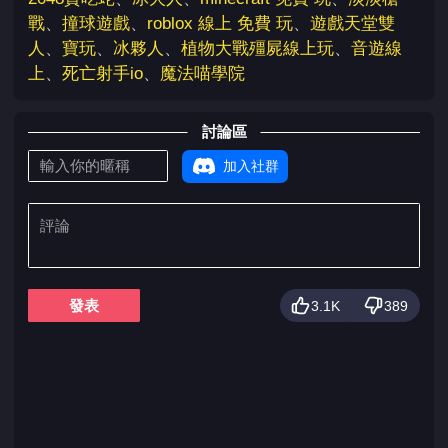
戰
、
撞球遊戲
、
roblox 線上 免費 玩
、
遊戲天堂雙
人
、
寶玩
、
冰夥人
、
植物大戰殭屍線上玩
、
音遊線
上
、
死亡射手io
、
魔法喵學院
討論區
加入社群
發表
3.1K
389