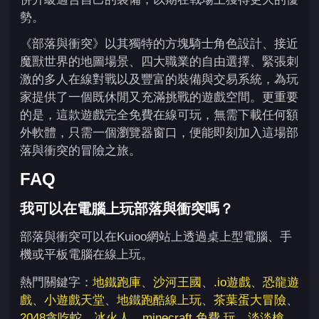
勢。
《部落與衝突》以其獨特的方塊騎士角色設計、接近
魔獸世界的地圖場景、四大職業的自由選擇、緊張刺
激的多人在線對戰以及豐富的裝備與交易系統，為玩
家提供了一個既休閒又充滿挑戰的遊戲空間。更重要
的是，這款遊戲完全免費在線可玩，無需下載任何額
外軟體，只需一個瀏覽器窗口，便能即刻加入這場部
落與衝突的冒險之旅。
FAQ
我可以在電腦上玩部落與衝突嗎？
部落與衝突可以在Kuioo網站上透過桌上型電腦、手
機或平板電腦在線上玩。
熱門關鍵字：
地鐵跑庫
、
沙河王國
、
.io遊戲
、
恐龍遊
戲
、
小遊戲天堂
、
地鐵跑酷線上玩
、
茶葉蛋大冒險
、
2048貪吃蛇
、
冰火人
、
minecraft 免費 玩
、
淡淡槍