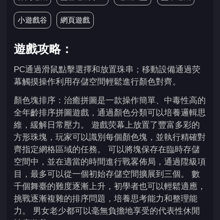
小遊戲谷
網頁遊戲
遊戲攻略：
PC通過滑鼠點擊選擇和放置珠串；移動設備通過荧
幕觸摸操作利用存儲空間輕鬆進行顏色對齊。
顏色塊排序：治癒拼圖是一款操作簡單、中毒性高的
全年齡排序拼圖遊戲，通過顏色分類可以培養邏輯思
維，緩解日常壓力。 遊戲荧幕上放置了豐富多彩的
方形珠塊，玩家可以識別每個顏色塊，並執行精確對
齊指定網格區域的任務。 可以將塊保存在臨時存儲
空間中，並在適當的時間進行戰畧佈局，通過陞級項
目，最多可以從一個初始存儲空間擴展到三個。 數
千個舞臺的難度逐漸上升，初學者也可以輕鬆適應，
挑戰逐漸複雜的排序問題，培養思考能力和整理能
力。 男女老少都可以毫無負擔地享受的代表性休閒