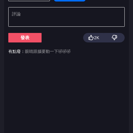
發表
2K
有點廢：
眼睛跟腦要動一下🤣🤣🤣