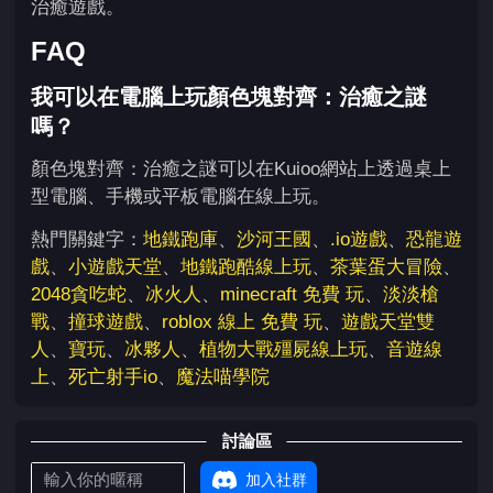
治癒遊戲。
FAQ
我可以在電腦上玩顏色塊對齊：治癒之謎
嗎？
顏色塊對齊：治癒之謎可以在Kuioo網站上透過桌上
型電腦、手機或平板電腦在線上玩。
熱門關鍵字：
地鐵跑庫
、
沙河王國
、
.io遊戲
、
恐龍遊
戲
、
小遊戲天堂
、
地鐵跑酷線上玩
、
茶葉蛋大冒險
、
2048貪吃蛇
、
冰火人
、
minecraft 免費 玩
、
淡淡槍
戰
、
撞球遊戲
、
roblox 線上 免費 玩
、
遊戲天堂雙
人
、
寶玩
、
冰夥人
、
植物大戰殭屍線上玩
、
音遊線
上
、
死亡射手io
、
魔法喵學院
討論區
加入社群